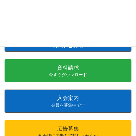
職業能力開発総合大学校教員募集（令和9年4月採
用）
2026年7月8日
お問い合わせ
資料請求
今すぐダウンロード
入会案内
会員を募集中です
広告募集
学会誌に広告を掲載しませんか