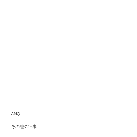
募集中のイベント・行事
事業所見学会
シンポジウム
講演会
Qトーク・QCサロン
講習会
年次大会
研究発表会
ANQ
その他の行事