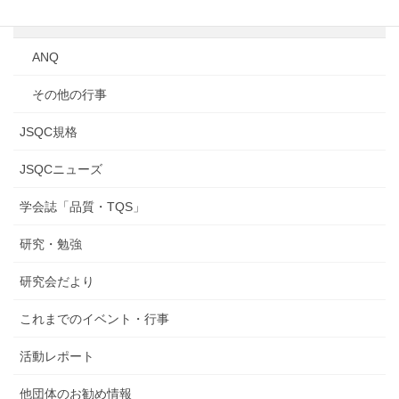
研究発表会
ANQ
その他の行事
JSQC規格
JSQCニューズ
学会誌「品質・TQS」
研究・勉強
研究会だより
これまでのイベント・行事
活動レポート
他団体のお勧め情報