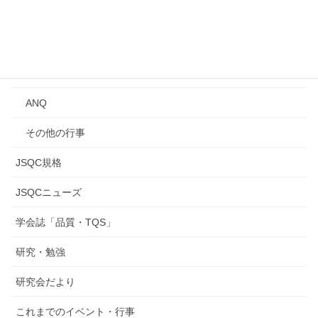
事業所見学会
Qトーク・QCサロン
研究発表会
ANQ
その他の行事
JSQC規格
JSQCニューズ
学会誌「品質・TQS」
研究・勉強
研究会だより
これまでのイベント・行事