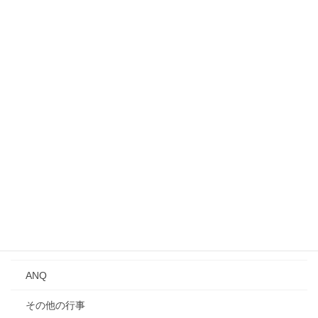
入会案内
募集中のイベント・行事
事業所見学会
シンポジウム
講演会
Qトーク・QCサロン
講習会
年次大会
研究発表会
ANQ
その他の行事