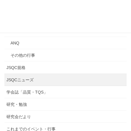
講習会
年次大会
研究発表会
ANQ
その他の行事
JSQC規格
JSQCニューズ
学会誌「品質・TQS」
研究・勉強
研究会だより
これまでのイベント・行事