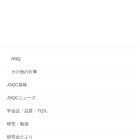
Qトーク・QCサロン
講習会
年次大会
研究発表会
ANQ
その他の行事
JSQC規格
JSQCニューズ
学会誌「品質・TQS」
研究・勉強
研究会だより