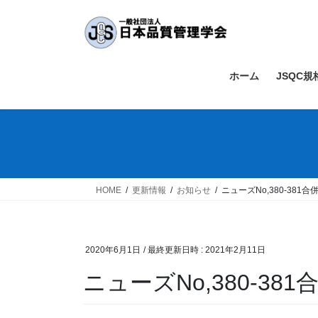
コ
ナ
ン
ビ
テ
ゲ
ン
ー
ツ
シ
ホーム
JSQC
へ
ョ
ス
ン
キ
に
ッ
移
プ
動
HOME
更新情報
お知らせ
ニューズNo,380-381
2020年6月1日
/ 最終更新日時 :
2021年2月11日
ニューズNo,380-38