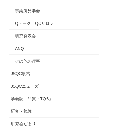
事業所見学会
Qトーク・QCサロン
研究発表会
ANQ
その他の行事
JSQC規格
JSQCニューズ
学会誌「品質・TQS」
研究・勉強
研究会だより