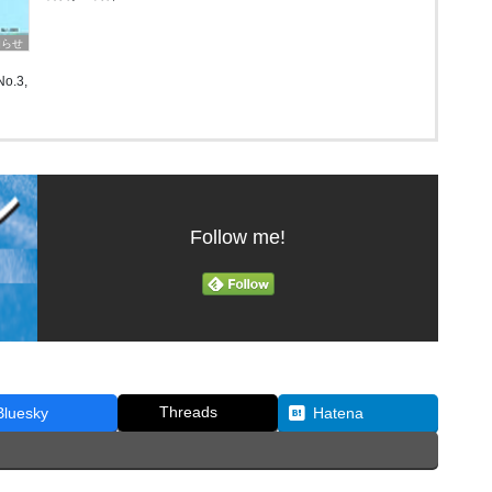
知らせ
o.3,
Follow me!
Threads
Bluesky
Hatena