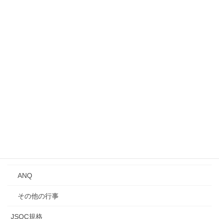
募集中のイベント・行事
事業所見学会
シンポジウム
講演会
Qトーク・QCサロン
講習会
年次大会
研究発表会
ANQ
その他の行事
JSQC規格