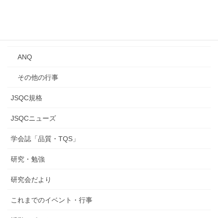
年次大会
研究発表会
ANQ
その他の行事
JSQC規格
JSQCニューズ
学会誌「品質・TQS」
研究・勉強
研究会だより
これまでのイベント・行事