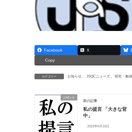
Facebook
X
Copy
お知らせ
、
JSQCニューズ
、
研究・勉
カテゴリー
お知らせ
前の記事
私の提言 「大きな背
中」
2022年5月16日