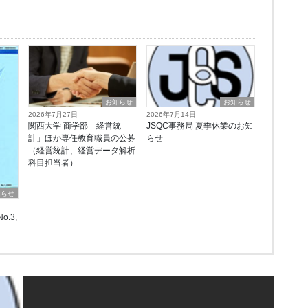
お知らせ
お知らせ
2026年7月27日
2026年7月14日
関西大学 商学部「経営統
JSQC事務局 夏季休業のお知
計」ほか専任教育職員の公募
らせ
（経営統計、経営データ解析
科目担当者）
知らせ
o.3,