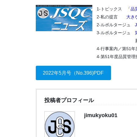
1-トピックス
「品
2-私の提言
大き
2-ルポルタージュ
3-ルポルタージュ
新規研究
4-行事案内／第51
4-第51年度品質管
2022年5月号（No.396)PDF
投稿者プロフィール
jimukyoku01