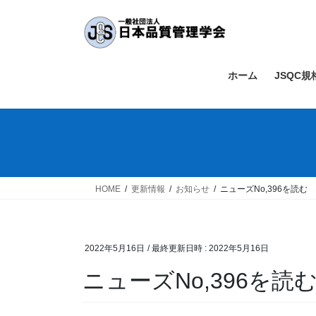
コ
ナ
ン
ビ
テ
ゲ
ン
ー
ツ
シ
ホーム
JSQC
へ
ョ
ス
ン
キ
に
ッ
移
プ
動
HOME
更新情報
お知らせ
ニューズNo,396を読む
2022年5月16日
/ 最終更新日時 :
2022年5月16日
ニューズNo,396を読