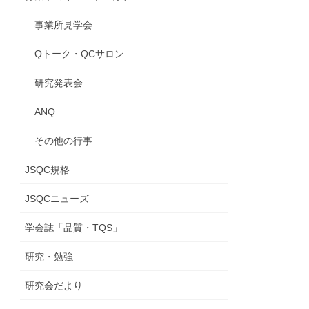
事業所見学会
Qトーク・QCサロン
研究発表会
ANQ
その他の行事
JSQC規格
JSQCニューズ
学会誌「品質・TQS」
研究・勉強
研究会だより