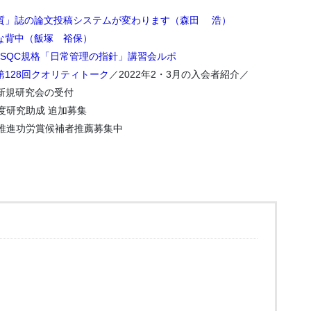
質」誌の論文投稿システムが変わります（森田 浩）
な背中（飯塚 裕保）
JSQC規格「日常管理の指針」講習会ルポ
第128回クオリティトーク
／2022年2・3月の入会者紹介／
会の受付
年度研究助成 追加募集
理推進功労賞候補者推薦募集中