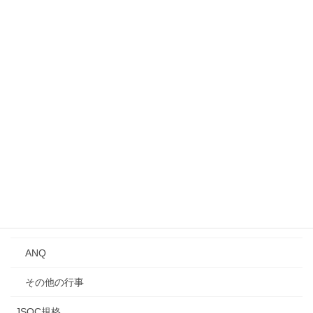
募集中のイベント・行事
事業所見学会
シンポジウム
講演会
Qトーク・QCサロン
講習会
年次大会
研究発表会
ANQ
その他の行事
JSQC規格