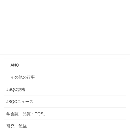
講演会
Qトーク・QCサロン
講習会
年次大会
研究発表会
ANQ
その他の行事
JSQC規格
JSQCニューズ
学会誌「品質・TQS」
研究・勉強