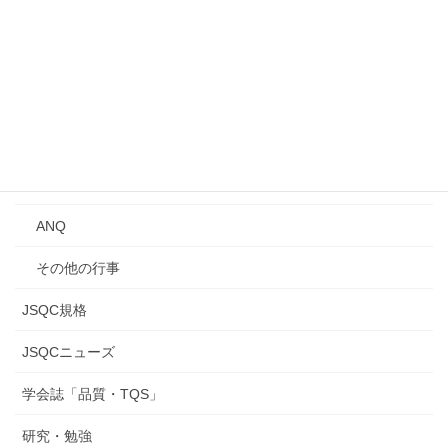
講演会
Qトーク・QCサロン
講習会
年次大会
研究発表会
ANQ
その他の行事
JSQC規格
JSQCニューズ
学会誌「品質・TQS」
研究・勉強