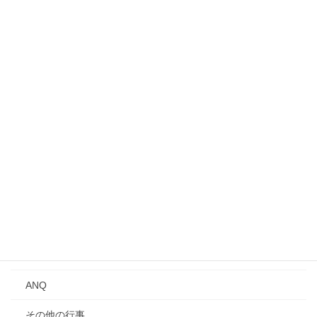
入会案内
募集中のイベント・行事
事業所見学会
シンポジウム
講演会
Qトーク・QCサロン
講習会
年次大会
研究発表会
ANQ
その他の行事