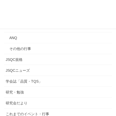
講習会
年次大会
研究発表会
ANQ
その他の行事
JSQC規格
JSQCニューズ
学会誌「品質・TQS」
研究・勉強
研究会だより
これまでのイベント・行事