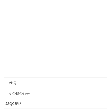
事業所見学会
シンポジウム
講演会
Qトーク・QCサロン
講習会
年次大会
研究発表会
ANQ
その他の行事
JSQC規格