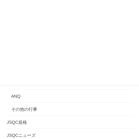
事業所見学会
シンポジウム
講演会
Qトーク・QCサロン
講習会
年次大会
研究発表会
ANQ
その他の行事
JSQC規格
JSQCニューズ