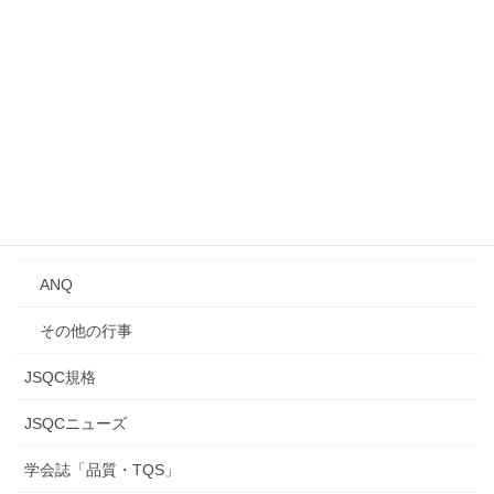
シンポジウム
講演会
Qトーク・QCサロン
講習会
年次大会
研究発表会
ANQ
その他の行事
JSQC規格
JSQCニューズ
学会誌「品質・TQS」