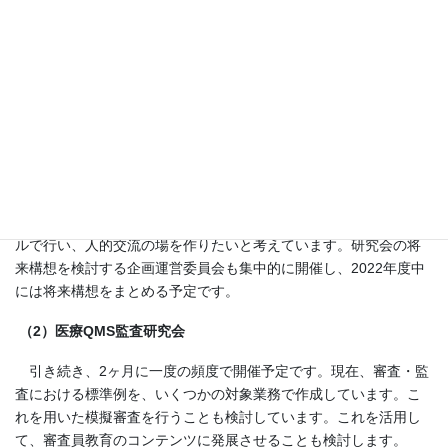
進めてまいります。医療の質マネジメント基礎講座は、既に2022
年4月より12月末までの予定で開講しました。2023年4月からの開
講形式についても検討中です。
（1）QMS-H研究会との共同研究
今年度は、文書管理、QMS維持継承、日常管理、教育をグルー
プ研究の課題として取り上げ、進めていきます。参加病院は、既
に重点課題を定めており、その解決を進めていきます。中間成果
報告会は2022年9月に実施済です。例年行っている最終成果報告シ
ンポジウムは、2023年3月5日(日)を予定しています。対面スタイ
ルで行い、人的交流の場を作りたいと考えています。研究会の将
来構想を検討する企画運営委員会も集中的に開催し、2022年度中
には将来構想をまとめる予定です。
（2）医療QMS監査研究会
引き続き、2ヶ月に一度の頻度で開催予定です。現在、審査・監
査における標準例を、いくつかの対象業務で作成しています。こ
れを用いた模擬審査を行うことも検討しています。これを活用し
て、審査員教育のコンテンツに発展させることも検討します。