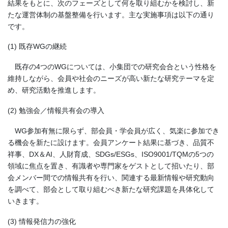
結果をもとに、次のフェーズとして何を取り組むかを検討し、新
たな運営体制の基盤整備を行います。主な実施事項は以下の通り
です。
(1) 既存WGの継続
既存の4つのWGについては、小集団での研究会合という性格を
維持しながら、会員や社会のニーズが高い新たな研究テーマを定
め、研究活動を推進します。
(2) 勉強会／情報共有会の導入
WG参加有無に限らず、部会員・学会員が広く、気楽に参加でき
る機会を新たに設けます。会員アンケート結果に基づき、品質不
祥事、DX＆AI、人財育成、SDGs/ESGs、ISO9001/TQMの5つの
領域に焦点を置き、有識者や専門家をゲストとして招いたり、部
会メンバー間での情報共有を行い、関連する最新情報や研究動向
を調べて、部会として取り組むべき新たな研究課題を具体化して
いきます。
(3) 情報発信力の強化