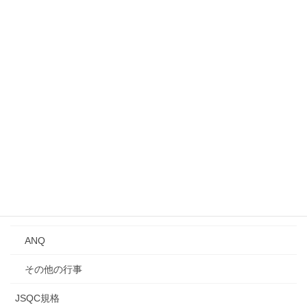
募集中のイベント・行事
事業所見学会
シンポジウム
講演会
Qトーク・QCサロン
講習会
年次大会
研究発表会
ANQ
その他の行事
JSQC規格