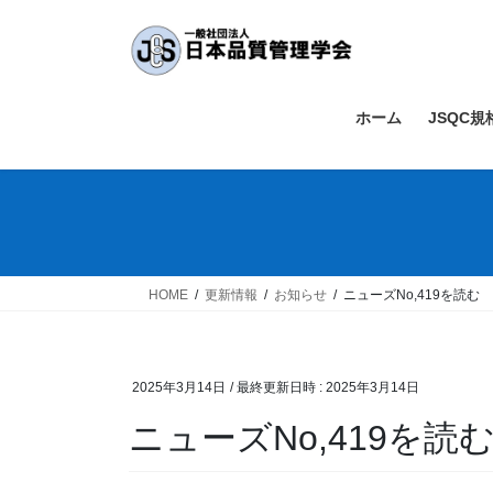
コ
ナ
ン
ビ
テ
ゲ
ン
ー
ツ
シ
ホーム
JSQC
へ
ョ
ス
ン
キ
に
ッ
移
プ
動
HOME
更新情報
お知らせ
ニューズNo,419を読む
2025年3月14日
/ 最終更新日時 :
2025年3月14日
ニューズNo,419を読