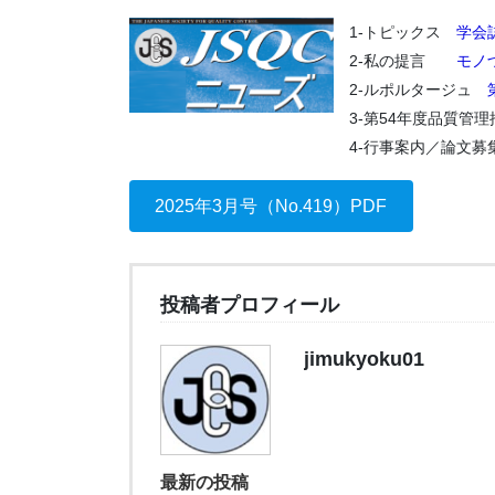
1-トピックス
学会
2-私の提言
モノ
2-ルポルタージュ
3-第54年度品質管
4-行事案内／論文募
2025年3月号（No.419）PDF
投稿者プロフィール
jimukyoku01
最新の投稿