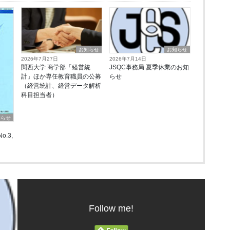
お知らせ
お知らせ
2026年7月27日
2026年7月14日
関西大学 商学部「経営統
JSQC事務局 夏季休業のお知
計」ほか専任教育職員の公募
らせ
（経営統計、経営データ解析
科目担当者）
知らせ
o.3,
Follow me!