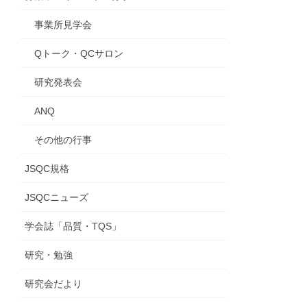
事業所見学会
Qトーク・QCサロン
研究発表会
ANQ
その他の行事
JSQC規格
JSQCニューズ
学会誌「品質・TQS」
研究・勉強
研究会だより