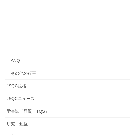
Qトーク・QCサロン
講習会
年次大会
研究発表会
ANQ
その他の行事
JSQC規格
JSQCニューズ
学会誌「品質・TQS」
研究・勉強