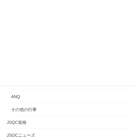
事業所見学会
シンポジウム
講演会
Qトーク・QCサロン
講習会
年次大会
研究発表会
ANQ
その他の行事
JSQC規格
JSQCニューズ