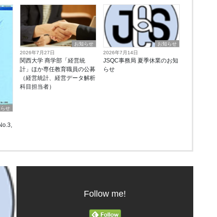
お知らせ
お知らせ
2026年7月27日
2026年7月14日
関西大学 商学部「経営統
JSQC事務局 夏季休業のお知
計」ほか専任教育職員の公募
らせ
（経営統計、経営データ解析
科目担当者）
知らせ
o.3,
Follow me!