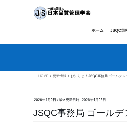
コ
ナ
ン
ビ
テ
ゲ
ン
ー
ツ
シ
ホーム
JSQC
へ
ョ
ス
ン
キ
に
ッ
移
プ
動
HOME
更新情報
お知らせ
JSQC事務局 ゴールデ
2026年4月2日
/ 最終更新日時 :
2026年4月23日
JSQC事務局 ゴール