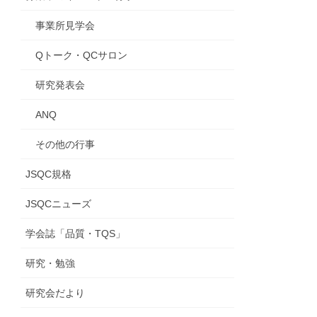
事業所見学会
Qトーク・QCサロン
研究発表会
ANQ
その他の行事
JSQC規格
JSQCニューズ
学会誌「品質・TQS」
研究・勉強
研究会だより