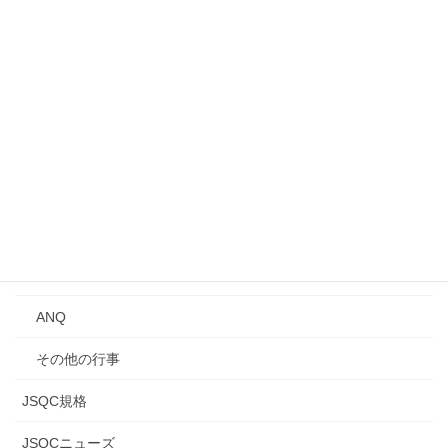
事業所見学会
シンポジウム
講演会
Qトーク・QCサロン
講習会
年次大会
研究発表会
ANQ
その他の行事
JSQC規格
JSQCニューズ