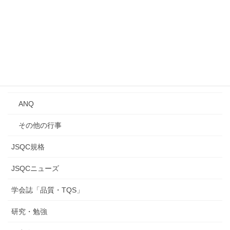
Qトーク・QCサロン
講習会
年次大会
研究発表会
ANQ
その他の行事
JSQC規格
JSQCニューズ
学会誌「品質・TQS」
研究・勉強