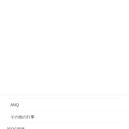
募集中のイベント・行事
事業所見学会
シンポジウム
講演会
Qトーク・QCサロン
講習会
年次大会
研究発表会
ANQ
その他の行事
JSQC規格