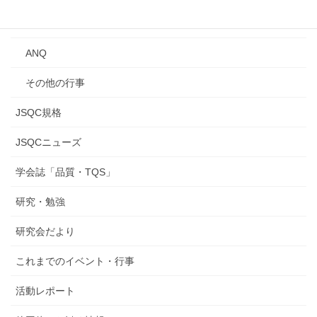
研究発表会
ANQ
その他の行事
JSQC規格
JSQCニューズ
学会誌「品質・TQS」
研究・勉強
研究会だより
これまでのイベント・行事
活動レポート