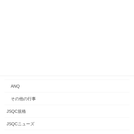
シンポジウム
講演会
Qトーク・QCサロン
講習会
年次大会
研究発表会
ANQ
その他の行事
JSQC規格
JSQCニューズ