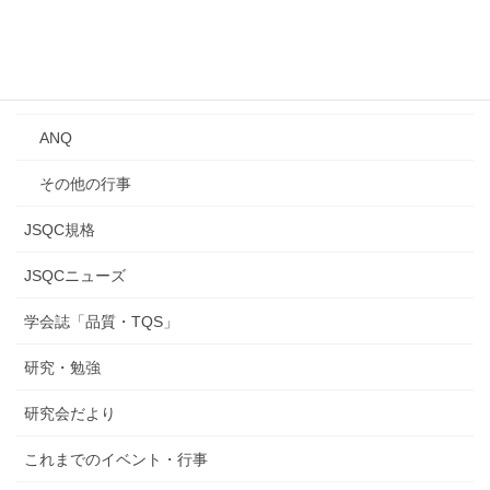
講習会
年次大会
研究発表会
ANQ
その他の行事
JSQC規格
JSQCニューズ
学会誌「品質・TQS」
研究・勉強
研究会だより
これまでのイベント・行事