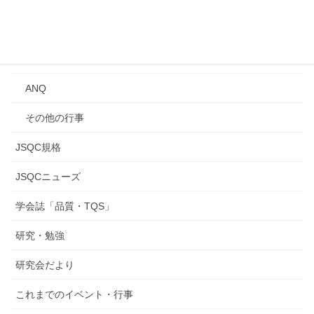
講習会
年次大会
研究発表会
ANQ
その他の行事
JSQC規格
JSQCニューズ
学会誌「品質・TQS」
研究・勉強
研究会だより
これまでのイベント・行事