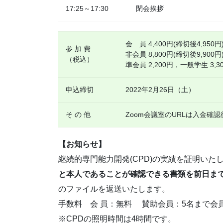
17:25～17:30
閉会挨拶
会 員 4,400円(締切後4,950円
参 加 費
非会員 8,800円(締切後9,900円
（税込）
準会員 2,200円，一般学生 3,3
申込締切
2022年2月26日（土）
そ の 他
Zoom会議室のURLは入金確
【お知らせ】
継続的専門能力開発(CPD)の実績を証明い
と本人であることが確認できる書類を前日まで
のファイルを返送いたします。
手数料 会 員：無料 賛助会員：5名まで会員
※CPDの照明時間は4時間です。