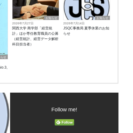
お知らせ
お知らせ
2026年7月27日
2026年7月14日
関西大学 商学部「経営統
JSQC事務局 夏季休業のお知
計」ほか専任教育職員の公募
らせ
（経営統計、経営データ解析
科目担当者）
知らせ
o.3,
Follow me!