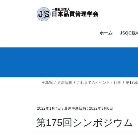
コ
ナ
ン
ビ
テ
ゲ
ン
ー
ツ
シ
ホーム
JSQC
へ
ョ
ス
ン
キ
に
ッ
移
プ
動
HOME
更新情報
これまでのイベント・行事
第17
2022年1月7日
/ 最終更新日時 :
2022年3月6日
第175回シンポジウ