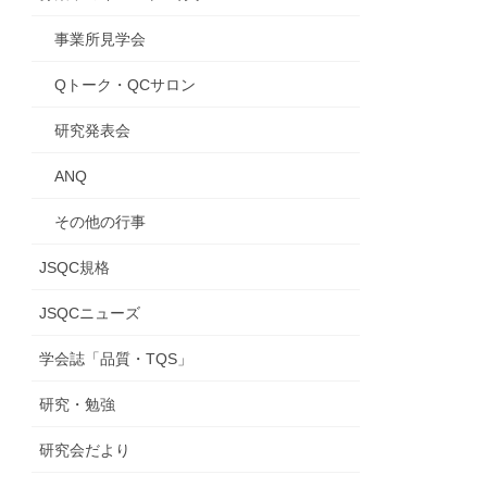
事業所見学会
Qトーク・QCサロン
研究発表会
ANQ
その他の行事
JSQC規格
JSQCニューズ
学会誌「品質・TQS」
研究・勉強
研究会だより