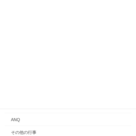
入会案内
募集中のイベント・行事
事業所見学会
シンポジウム
講演会
Qトーク・QCサロン
講習会
年次大会
研究発表会
ANQ
その他の行事