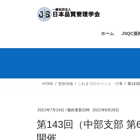
コ
ナ
ン
ビ
テ
ゲ
ン
ー
ツ
シ
ホーム
JSQC
へ
ョ
ス
ン
キ
に
ッ
移
プ
動
HOME
更新情報
これまでのイベント・行事
第14
2021年7月14日
/ 最終更新日時 :
2021年8月26日
第143回（中部支部 
開催