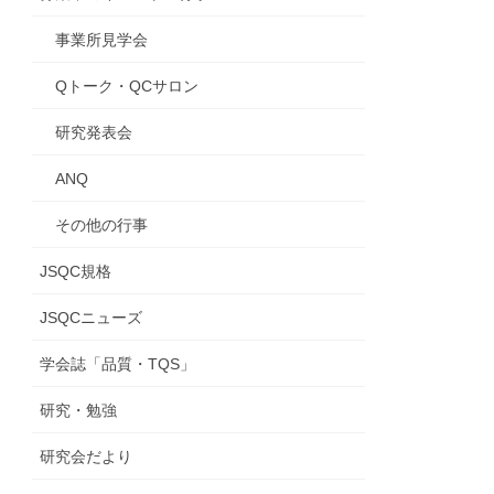
事業所見学会
Qトーク・QCサロン
研究発表会
ANQ
その他の行事
JSQC規格
JSQCニューズ
学会誌「品質・TQS」
研究・勉強
研究会だより