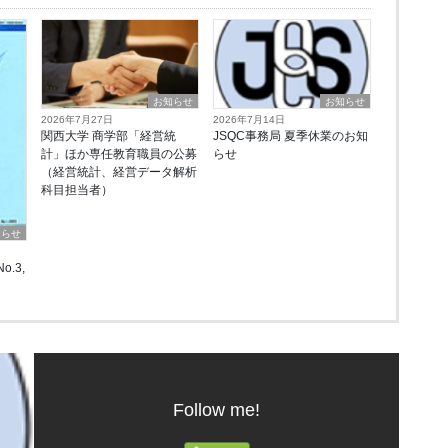
お知らせ
お知らせ
2026年7月27日
2026年7月14日
関西大学 商学部「経営統
JSQC事務局 夏季休業のお知
計」ほか専任教育職員の公募
らせ
（経営統計、経営データ解析
科目担当者）
知らせ
o.3,
Follow me!