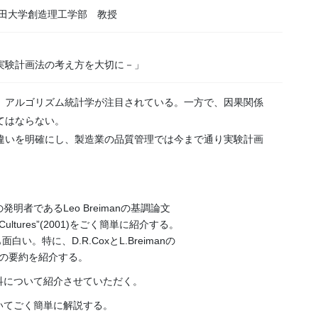
稲田大学創造理工学部 教授
実験計画法の考え方を大切に－」
、アルゴリズム統計学が注目されている。一方で、因果関係
てはならない。
違いを明確にし、製造業の品質管理では今まで通り実験計画
明者であるLeo Breimanの基調論文
e Two Cultures”(2001)をごく簡単に紹介する。
面白い。特に、D.R.CoxとL.Breimanの
。その要約を紹介する。
科について紹介させていただく。
いてごく簡単に解説する。